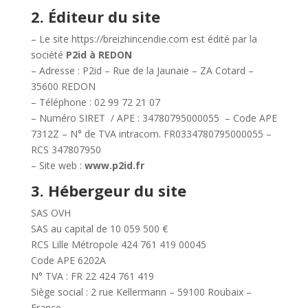
2. Éditeur du site
– Le site https://breizhincendie.com est édité par la
société
P2id à REDON
– Adresse : P2id – Rue de la Jaunaie – ZA Cotard –
35600 REDON
– Téléphone : 02 99 72 21 07
– Numéro SIRET / APE : 34780795000055 – Code APE
7312Z – N° de TVA intracom. FR0334780795000055 –
RCS 347807950
– Site web :
www.p2id.fr
3. Hébergeur du site
SAS OVH
SAS au capital de 10 059 500 €
RCS Lille Métropole 424 761 419 00045
Code APE 6202A
N° TVA : FR 22 424 761 419
Siège social : 2 rue Kellermann – 59100 Roubaix –
France.