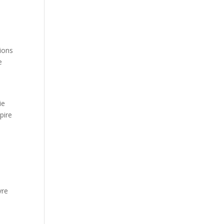
ions
e
ie
pire
vre