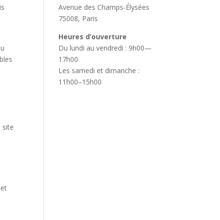
is
Avenue des Champs-Élysées
75008, Paris
Heures d’ouverture
au
Du lundi au vendredi : 9h00—
ibles
17h00
Les samedi et dimanche :
11h00–15h00
s
 site
 et