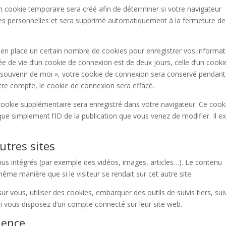
n cookie temporaire sera créé afin de déterminer si votre navigateur
nées personnelles et sera supprimé automatiquement à la fermeture de
n place un certain nombre de cookies pour enregistrer vos informat
e de vie d’un cookie de connexion est de deux jours, celle d’un cooki
Se souvenir de moi », votre cookie de connexion sera conservé pendant
re compte, le cookie de connexion sera effacé.
 cookie supplémentaire sera enregistré dans votre navigateur. Ce cook
e simplement l’ID de la publication que vous venez de modifier. Il ex
tres sites
enus intégrés (par exemple des vidéos, images, articles…). Le contenu
ême manière que si le visiteur se rendait sur cet autre site.
r vous, utiliser des cookies, embarquer des outils de suivis tiers, sui
i vous disposez d’un compte connecté sur leur site web.
ience