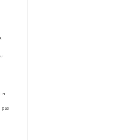
.
er
ier
d pas